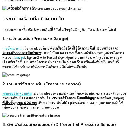
ประเภทของเครื่องมือนี้จะมีหน้าที่และการใช้งานแตกต่างกัน
ประเภทเครื่องมือวัดความดัน
ประเภทของเครื่องมือวัดความดันที่ใช้กันในปัจจุบัน มีอยู่ด้วยกัน 4 ประเภท ได้แก่
1. เกจวัดแรงดัน (Pressure Gauge)
เกจวัดแรงดัน
หรือ เพรสเชอร์เกจ คือ
เครื่องมือวัดที่ใช้วัดความดันในระบบท่อแสดง
ค่าแรงดันออกมาเป็นตัวเลข
บนหน้าปัด(Dial Plate) ซึ่งบนหน้าปัดจะระบุหน่วยวัดความ
ดัน เช่น
bar
,
psi
, kg/cm2 หรือ Pascal มีจุดเชื่อมต่อเป็นเกลียว, หน้าแปลน, เฟอร์รู ที่
เชื่อมต่อเข้ากับระบบท่อ โดยของไหลอาจเป็น น้ำ ลม ก๊าซ หรือแม่แต่น้ำมันเบนซินก็
สามารถใช้เกจวัดแรงดันในการวัดค่าความดันได้เช่นเดียวกัน
2. เซนเซอร์วัดความดัน (Pressure sensor)
เซนเซอร์วัดความดัน
หรือ เพรสเชอร์ทรานสมิตเตอร์ คือเครื่องมือวัดความดันคล้ายกับเก
จวัดแรงดัน มีความแตกต่างกัน คือ
เซนเซอร์วัดความดันจะมีสัญญาณเอาท์พุต(Output)
ที่เป็นสัญญาณ 4-20 mA
เพื่อส่งค่าแรงดันไปยังอุปกรณ์ต่าง ๆ หลายอุตสาหกรรมมักใช้
เพื่อควบคุม ตัดต่อการทำงาน ของระบบ
3. ดิฟเฟอร์เรนเชียลเซนเซอร์ (Differential Pressure Sensor)