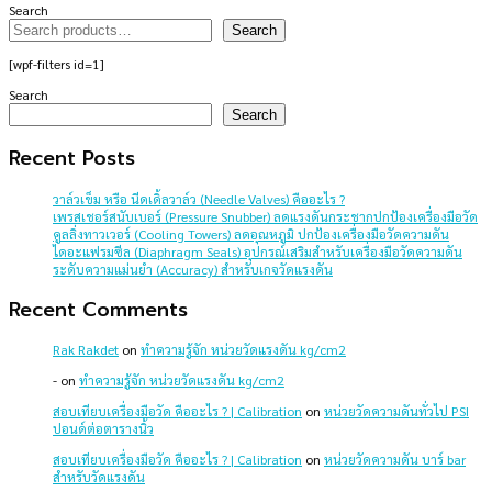
Search
Search
[wpf-filters id=1]
Search
Search
Recent Posts
วาล์วเข็ม หรือ นีดเดิ้ลวาล์ว (Needle Valves) คืออะไร ?
เพรสเชอร์สนับเบอร์ (Pressure Snubber) ลดแรงดันกระชากปกป้องเครื่องมือวัด
คูลลิ่งทาวเวอร์ (Cooling Towers) ลดอุณหภูมิ ปกป้องเครื่องมือวัดความดัน
ไดอะแฟรมซีล (Diaphragm Seals) อุปกรณ์เสริมสำหรับเครื่องมือวัดความดัน
ระดับความแม่นยำ (Accuracy) สำหรับเกจวัดแรงดัน
Recent Comments
Rak Rakdet
on
ทำความรู้จัก หน่วยวัดแรงดัน kg/cm2
-
on
ทำความรู้จัก หน่วยวัดแรงดัน kg/cm2
สอบเทียบเครื่องมือวัด คืออะไร ? | Calibration
on
หน่วยวัดความดันทั่วไป PSI
ปอนด์ต่อตารางนิ้ว
สอบเทียบเครื่องมือวัด คืออะไร ? | Calibration
on
หน่วยวัดความดัน บาร์ bar
สำหรับวัดแรงดัน