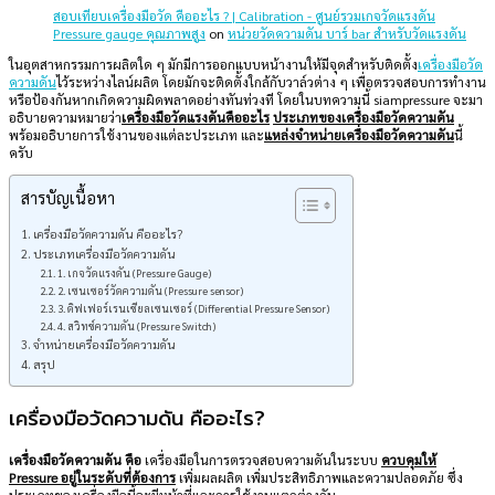
สอบเทียบเครื่องมือวัด คืออะไร ? | Calibration - ศูนย์รวมเกจวัดแรงดัน
Pressure gauge คุณภาพสูง
on
หน่วยวัดความดัน บาร์ bar สำหรับวัดแรงดัน
ในอุตสาหกรรมการผลิตใด ๆ มักมีการออกแบบหน้างานให้มีจุดสำหรับติดตั้ง
เครื่องมือวัด
ความดัน
ไว้ระหว่างไลน์ผลิต โดยมักจะติดตั้งใกล้กับวาล์วต่าง ๆ เพื่อตรวจสอบการทำงาน
หรือป้องกันหากเกิดความผิดพลาดอย่างทันท่วงที โดยในบทความนี้ siampressure จะมา
อธิบายความหมายว่า
เครื่องมือวัดแรงดันคืออะไร
ประเภทของเครื่องมือวัดความดัน
พร้อมอธิบายการใช้งานของแต่ละประเภท และ
แหล่งจำหน่ายเครื่องมือวัดความดัน
นี้
ครับ
สารบัญเนื้อหา
เครื่องมือวัดความดัน คืออะไร?
ประเภทเครื่องมือวัดความดัน
1. เกจวัดแรงดัน (Pressure Gauge)
2. เซนเซอร์วัดความดัน (Pressure sensor)
3. ดิฟเฟอร์เรนเชียลเซนเซอร์ (Differential Pressure Sensor)
4. สวิทช์ความดัน (Pressure Switch)
จำหน่ายเครื่องมือวัดความดัน
สรุป
เครื่องมือวัดความดัน คืออะไร?
เครื่องมือวัดความดัน คือ
เครื่องมือในการตรวจสอบความดันในระบบ
ควบคุมให้
Pressure อยู่ในระดับที่ต้องการ
เพิ่มผลผลิต เพิ่มประสิทธิภาพและความปลอดภัย ซึ่ง