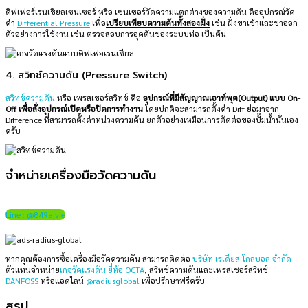
ดิฟเฟอร์เรนเชียลเซนเซอร์ หรือ เซนเซอร์วัดความแตกต่างของความดัน คืออุปกรณ์วัด
ค่า
Differential Pressure
เพื่อ
เปรียบเทียบความดันทั้งสองฝั่ง
เช่น ฝั่งขาเข้าและขาออก
ตัวอย่างการใช้งาน เช่น ตรวจสอบการอุดตันของระบบท่อ เป็นต้น
4. สวิทช์ความดัน (Pressure Switch)
สวิทช์ความดัน
หรือ เพรสเชอร์สวิทช์ คือ
อุปกรณ์ที่มีสัญญาณเอาท์พุต(Output) แบบ On-
Off เพื่อสั่งอุปกรณ์เปิดหรือปิดการทำงาน
โดยปกติจะสามารถตั้งค่า Diff ย่อมาจาก
Difference ที่สามารถตั้งค่าหน่วงความดัน ยกตัวอย่างเหมือนการตัดต่อของปั๊มน้ำนั่นเอง
ครับ
จำหน่ายเครื่องมือวัดความดัน
Line : @849ajvie
หากคุณต้องการซื้อเครื่องมือวัดความดัน สามารถติดต่อ
บริษัท เรเดียส โกลบอล จำกัด
ตัวแทนจำหน่าย
เกจวัดแรงดัน ยี่ห้อ OCTA
, สวิทช์ความดันและเพรสเชอร์สวิทช์
DANFOSS
หรือแอดไลน์
@radiusglobal
เพื่อปรึกษาฟรีครับ
สรุป