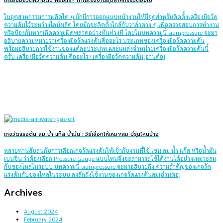
เครื่องมือวัดความดัน คืออะไร​? ทำไมโรงงานอุตสาหกรรมต้องใช้
ในอุตสาหกรรมการผลิตใด ๆ มักมีการออกแบบหน้างานให้มีจุดสำหรับติดตั้งเครื่องมือวัด
ความดันไว้ระหว่างไลน์ผลิต โดยมักจะติดตั้งใกล้กับวาล์วต่าง ๆ เพื่อตรวจสอบการทำงาน
หรือป้องกันหากเกิดความผิดพลาดอย่างทันท่วงที โดยในบทความนี้ siampressure จะมา
อธิบายความหมายว่าเครื่องมือวัดแรงดันคืออะไร ประเภทของเครื่องมือวัดความดัน
พร้อมอธิบายการใช้งานของแต่ละประเภท และแหล่งจำหน่ายเครื่องมือวัดความดันนี้
ครับ เครื่องมือวัดความดัน คืออะไร? เครื่องมือวัดความดัน[อ่านต่อ]
เกจวัดแรงดัน ลม น้ำ แก๊ส น้ำมัน : วิธีเลือกให้เหมาะสม มีรุ่นไหนบ้าง
หลายท่านสับสนกับการเลือกเกจวัดแรงดันให้เข้ากับงานที่ใช้ เช่น ลม น้ำ แก๊ส หรือน้ำมัน
เบนซิน ว่าต้องเลือก Pressure Gauge แบบไหนจึงจะสามารถใช้ได้งานได้อย่างเหมาะสม
กับของไหลในระบบ บทความนี้ siampressure จะมาอธิบายถึง ความสำคัญของเกจวัด
แรงดันกับของไหลในระบบ ลงลึกถึงใช้งานของเกจวัดแรงดันลม[อ่านต่อ]
Archives
August 2024
February 2024