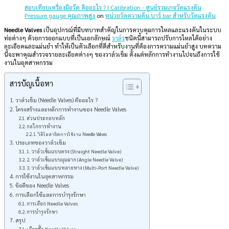
สอบเทียบเครื่องมือวัด คืออะไร ? | Calibration - ศูนย์รวมเกจวัดแรงดัน
Pressure gauge คุณภาพสูง
on
หน่วยวัดความดัน บาร์ bar สำหรับวัดแรงดัน
Needle Valves
เป็นอุปกรณ์ที่มีบทบาทสำคัญในการควบคุมการไหลและแรงดันในระบบ
ท่อต่างๆ ด้วยการออกแบบที่เป็นเอกลักษณ์
วาล์ว
ชนิดนี้สามารถปรับการไหลได้อย่าง
ละเอียดและแม่นยำ ทำให้เป็นตัวเลือกที่ดีสำหรับงานที่ต้องการความแม่นยำสูง บทความ
นี้จะพาคุณสำรวจรายละเอียดต่างๆ ของวาล์วเข็ม ตั้งแต่หลักการทำงานไปจนถึงการใช้
งานในอุตสาหกรรม
สารบัญเนื้อหา
วาล์วเข็ม (Needle Valves) คืออะไร ?
โครงสร้างและหลักการทำงานของ Needle Valves
ส่วนประกอบหลัก
กลไกการทำงาน
วิดีโอสาธิตการใช้งาน Needle Valves
ประเภทของวาล์วเข็ม
1. วาล์วเข็มแบบตรง (Straight Needle Valve)
2. วาล์วเข็มแบบมุมฉาก (Angle Needle Valve)
3. วาล์วเข็มแบบหลายทาง (Multi-Port Needle Valve)
การใช้งานในอุตสาหกรรม
ข้อดีของ Needle Valves
การเลือกใช้และการบำรุงรักษา
การเลือก Needle Valves
การบำรุงรักษา
สรุป