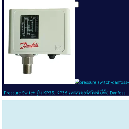
Search
for:
แอดไลน์ขอราคา
แอดไลน์ขอราคา
Pressure Switch รุ่น KP35, KP36 เพรสเชอร์สวิทช์ ยี่ห้อ Danfoss