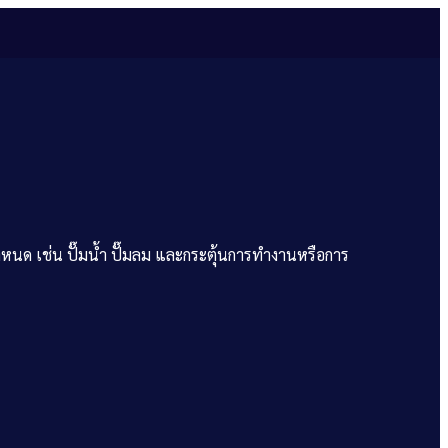
นด เช่น ปั๊มน้ำ ปั๊มลม และกระตุ้นการทำงานหรือการ