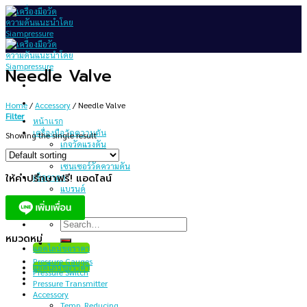
Skip
to
content
Needle Valve
Home
/
Accessory
/
Needle Valve
Filter
หน้าแรก
เครื่องมือวัดความดัน
Showing the single result
เกจวัดแรงดัน
สวิทช์ความดัน
เซนเซอร์วัดความดัน
ให้คำปรึกษาฟรี! แอดไลน์
เช็คราคา
แบรนด์
บทความ
เกี่ยวกับเรา
Search
for:
หมวดหมู่
แอดไลน์ขอราคา
Pressure Gauges
แอดไลน์ขอราคา
Pressure Switch
Pressure Transmitter
Accessory
Temp. Reducing