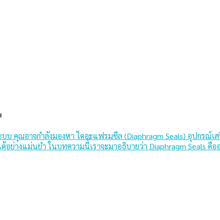
น
บ คุณอาจกำลังมองหา ไดอะแฟรมซีล (Diaphragm Seals) อุปกรณ์เสริมสำห
มาได้อย่างแม่นยำ ในบทความนี้เราจะมาอธิบายว่า Diaphragm Seals 