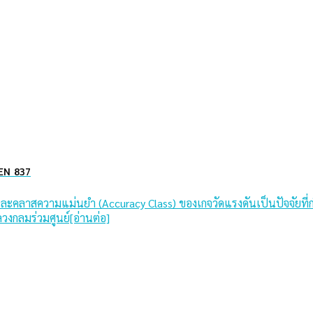
 EN 837
ส) และคลาสความแม่นยำ (Accuracy Class) ของเกจวัดแรงดันเป็นปัจจ
วงกลมร่วมศูนย์[อ่านต่อ]