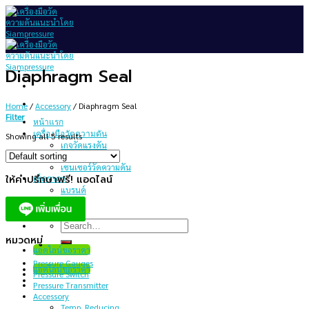
Skip
to
content
Diaphragm Seal
Home
/
Accessory
/
Diaphragm Seal
Filter
หน้าแรก
เครื่องมือวัดความดัน
Showing all 5 results
เกจวัดแรงดัน
สวิทช์ความดัน
เซนเซอร์วัดความดัน
ให้คำปรึกษาฟรี! แอดไลน์
เช็คราคา
แบรนด์
บทความ
เกี่ยวกับเรา
Search
for:
หมวดหมู่
แอดไลน์ขอราคา
Pressure Gauges
แอดไลน์ขอราคา
Pressure Switch
Pressure Transmitter
Accessory
Temp. Reducing