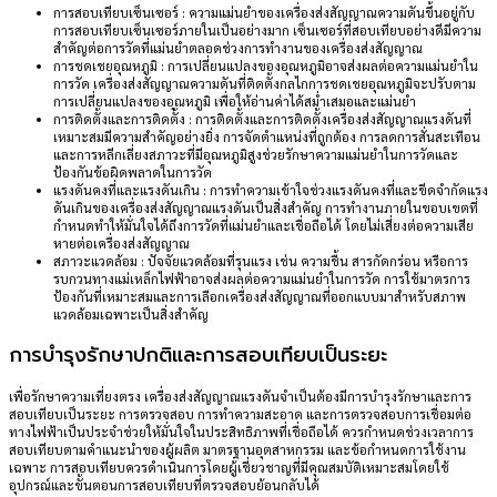
การสอบเทียบเซ็นเซอร์ : ความแม่นยำของเครื่องส่งสัญญาณความดันขึ้นอยู่กับ
การสอบเทียบเซ็นเซอร์ภายในเป็นอย่างมาก เซ็นเซอร์ที่สอบเทียบอย่างดีมีความ
สำคัญต่อการวัดที่แม่นยำตลอดช่วงการทำงานของเครื่องส่งสัญญาณ
การชดเชยอุณหภูมิ : การเปลี่ยนแปลงของอุณหภูมิอาจส่งผลต่อความแม่นยำใน
การวัด เครื่องส่งสัญญาณความดันที่ติดตั้งกลไกการชดเชยอุณหภูมิจะปรับตาม
การเปลี่ยนแปลงของอุณหภูมิ เพื่อให้อ่านค่าได้สม่ำเสมอและแม่นยำ
การติดตั้งและการติดตั้ง : การติดตั้งและการติดตั้งเครื่องส่งสัญญาณแรงดันที่
เหมาะสมมีความสำคัญอย่างยิ่ง การจัดตำแหน่งที่ถูกต้อง การลดการสั่นสะเทือน
และการหลีกเลี่ยงสภาวะที่มีอุณหภูมิสูงช่วยรักษาความแม่นยำในการวัดและ
ป้องกันข้อผิดพลาดในการวัด
แรงดันคงที่และแรงดันเกิน : การทำความเข้าใจช่วงแรงดันคงที่และขีดจำกัดแรง
ดันเกินของเครื่องส่งสัญญาณแรงดันเป็นสิ่งสำคัญ การทำงานภายในขอบเขตที่
กำหนดทำให้มั่นใจได้ถึงการวัดที่แม่นยำและเชื่อถือได้ โดยไม่เสี่ยงต่อความเสีย
หายต่อเครื่องส่งสัญญาณ
สภาวะแวดล้อม : ปัจจัยแวดล้อมที่รุนแรง เช่น ความชื้น สารกัดกร่อน หรือการ
รบกวนทางแม่เหล็กไฟฟ้าอาจส่งผลต่อความแม่นยำในการวัด การใช้มาตรการ
ป้องกันที่เหมาะสมและการเลือกเครื่องส่งสัญญาณที่ออกแบบมาสำหรับสภาพ
แวดล้อมเฉพาะเป็นสิ่งสำคัญ
การบำรุงรักษาปกติและการสอบเทียบเป็นระยะ
เพื่อรักษาความเที่ยงตรง เครื่องส่งสัญญาณแรงดันจำเป็นต้องมีการบำรุงรักษาและการ
สอบเทียบเป็นระยะ การตรวจสอบ การทำความสะอาด และการตรวจสอบการเชื่อมต่อ
ทางไฟฟ้าเป็นประจำช่วยให้มั่นใจในประสิทธิภาพที่เชื่อถือได้ ควรกำหนดช่วงเวลาการ
สอบเทียบตามคำแนะนำของผู้ผลิต มาตรฐานอุตสาหกรรม และข้อกำหนดการใช้งาน
เฉพาะ การสอบเทียบควรดำเนินการโดยผู้เชี่ยวชาญที่มีคุณสมบัติเหมาะสมโดยใช้
อุปกรณ์และขั้นตอนการสอบเทียบที่ตรวจสอบย้อนกลับได้