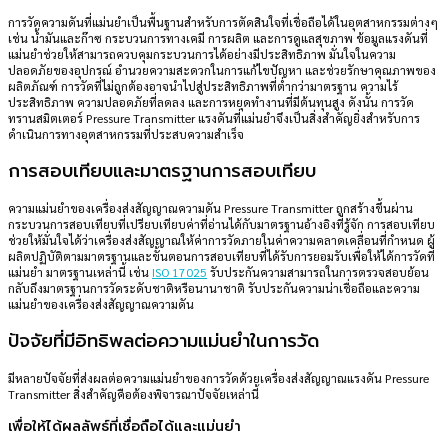
การวัดความดันที่แม่นยำเป็นพื้นฐานสำหรับการตัดสินใจที่เชื่อถือได้ในอุตสาหกรรมต่างๆ
เช่น น้ำมันและก๊าซ กระบวนการทางเคมี การผลิต และการดูแลสุขภาพ ข้อมูลแรงดันที่
แม่นยำช่วยให้สามารถควบคุมกระบวนการได้อย่างมีประสิทธิภาพ มั่นใจในความ
ปลอดภัยของอุปกรณ์ อำนวยความสะดวกในการแก้ไขปัญหา และช่วยรักษาคุณภาพของ
ผลิตภัณฑ์ การวัดที่ไม่ถูกต้องอาจนำไปสู่ประสิทธิภาพที่ต่ำกว่ามาตรฐาน ความไร้
ประสิทธิภาพ ความปลอดภัยที่ลดลง และการหยุดทำงานที่มีต้นทุนสูง ดังนั้น การวัด
ทรานสมิตเตอร์ Pressure Transmitter แรงดันที่แม่นยำจึงเป็นสิ่งสำคัญยิ่งสำหรับการ
ดำเนินการทางอุตสาหกรรมที่ประสบความสำเร็จ
การสอบเทียบและมาตรฐานการสอบเทียบ
ความแม่นยำของเครื่องส่งสัญญาณความดัน Pressure Transmitter ถูกสร้างขึ้นผ่าน
กระบวนการสอบเทียบที่เปรียบเทียบค่าที่อ่านได้กับมาตรฐานอ้างอิงที่รู้จัก การสอบเทียบ
ช่วยให้มั่นใจได้ว่าเครื่องส่งสัญญาณให้ค่าการวัดภายในค่าความคลาดเคลื่อนที่กำหนด ผู้
ผลิตปฏิบัติตามมาตรฐานและขั้นตอนการสอบเทียบที่ได้รับการยอมรับเพื่อให้ได้การวัดที่
แม่นยำ มาตรฐานเหล่านี้ เช่น
ISO 17025
รับประกันความสามารถในการตรวจสอบย้อน
กลับถึงมาตรฐานการวัดระดับชาติหรือนานาชาติ รับประกันความน่าเชื่อถือและความ
แม่นยำของเครื่องส่งสัญญาณความดัน
ปัจจัยที่มีอิทธิพลต่อความแม่นยำในการวัด
มีหลายปัจจัยที่ส่งผลต่อความแม่นยำของการวัดด้วยเครื่องส่งสัญญาณแรงดัน Pressure
Transmitter สิ่งสำคัญคือต้องพิจารณาปัจจัยเหล่านี้
เพื่อให้ได้ผลลัพธ์ที่เชื่อถือได้และแม่นยำ