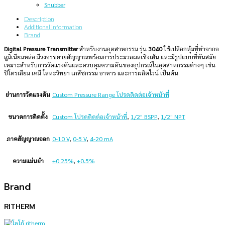
Snubber
Description
Additional information
Brand
Digital Pressure Transmitter
สำหรับงานอุตสาหกรรม รุ่น
3040
ใช้เปลือกหุ้มที่ทำจากอ
ลูมิเนียมหล่อ มีวงจรขยายสัญญาณพร้อมการประมวลผลเชิงเส้น และมีรูปแบบที่ทันสมัย
เหมาะสำหรับการวัดแรงดันและควบคุมความดันของอุปกรณ์ในอุตสาหกรรมต่างๆ เช่น
ปิโตรเลียม เคมี โลหะวิทยา เภสัชกรรม อาหาร และการผลิตไวน์ เป็นต้น
ย่านการวัดแรงดัน
Custom Pressure Range โปรดติดต่อเจ้าหน้าที่
ขนาดการติดตั้ง
Custom โปรดติดต่อเจ้าหน้าที่
,
1/2" BSPP
,
1/2" NPT
ภาคสัญญาณออก
0-10 V
,
0-5 V
,
4-20 mA
ความแม่นยำ
±0.25%
,
±0.5%
Brand
RITHERM