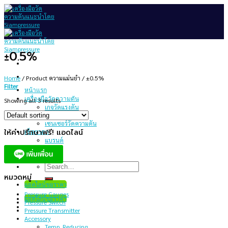
Skip
to
content
±0.5%
Home
/
Product ความแม่นยำ
/
±0.5%
Filter
หน้าแรก
เครื่องมือวัดความดัน
Showing all 3 results
เกจวัดแรงดัน
สวิทช์ความดัน
เซนเซอร์วัดความดัน
ให้คำปรึกษาฟรี! แอดไลน์
เช็คราคา
แบรนด์
บทความ
เกี่ยวกับเรา
Search
for:
หมวดหมู่
แอดไลน์ขอราคา
Pressure Gauges
แอดไลน์ขอราคา
Pressure Switch
Pressure Transmitter
Accessory
Temp. Reducing