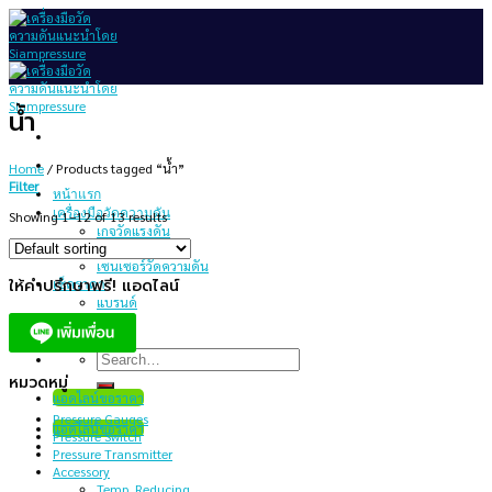
Skip
to
content
น้ำ
Home
/
Products tagged “น้ำ”
Filter
หน้าแรก
เครื่องมือวัดความดัน
Showing 1–12 of 13 results
เกจวัดแรงดัน
สวิทช์ความดัน
เซนเซอร์วัดความดัน
ให้คำปรึกษาฟรี! แอดไลน์
เช็คราคา
แบรนด์
บทความ
เกี่ยวกับเรา
Search
for:
หมวดหมู่
แอดไลน์ขอราคา
Pressure Gauges
แอดไลน์ขอราคา
Pressure Switch
Pressure Transmitter
Accessory
Temp. Reducing