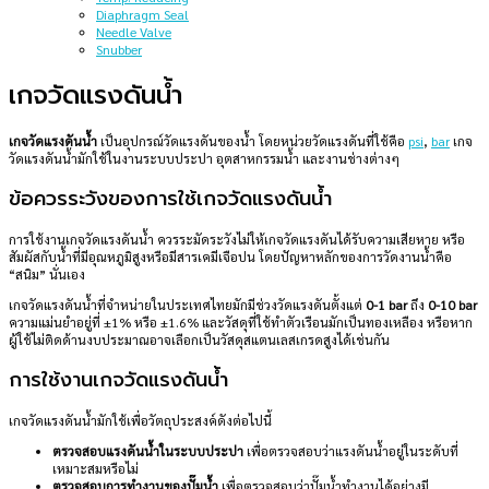
Diaphragm Seal
Needle Valve
Snubber
เกจวัดแรงดันน้ำ
เกจวัดแรงดันน้ำ
เป็นอุปกรณ์วัดแรงดันของน้ำ โดยหน่วยวัดแรงดันที่ใช้คือ
psi
,
bar
เกจ
วัดแรงดันน้ำมักใช้ในงานระบบประปา อุตสาหกรรมน้ำ และงานช่างต่างๆ
ข้อควรระวังของการใช้เกจวัดแรงดันน้ำ
การใช้งานเกจวัดแรงดันน้ำ ควรระมัดระวังไม่ให้เกจวัดแรงดันได้รับความเสียหาย หรือ
สัมผัสกับน้ำที่มีอุณหภูมิสูงหรือมีสารเคมีเจือปน โดยปัญหาหลักของการวัดงานน้ำคือ
“สนิม” นั่นเอง
เกจวัดแรงดันน้ำที่จำหน่ายในประเทศไทยมักมีช่วงวัดแรงดันตั้งแต่
0-1 bar
ถึง
0-10 bar
ความแม่นยำอยู่ที่ ±1% หรือ ±1.6% และวัสดุที่ใช้ทำตัวเรือนมักเป็นทองเหลือง หรือหาก
ผู้ใช้ไม่ติดด้านงบประมาณอาจเลือกเป็นวัสดุสแตนเลสเกรดสูงได้เช่นกัน
การใช้งานเกจวัดแรงดันน้ำ
เกจวัดแรงดันน้ำมักใช้เพื่อวัตถุประสงค์ดังต่อไปนี้
ตรวจสอบแรงดันน้ำในระบบประปา
เพื่อตรวจสอบว่าแรงดันน้ำอยู่ในระดับที่
เหมาะสมหรือไม่
ตรวจสอบการทำงานของปั๊มน้ำ
เพื่อตรวจสอบว่าปั๊มน้ำทำงานได้อย่างมี