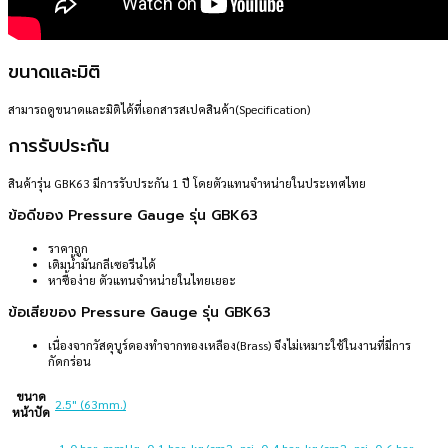
ขนาดและมิติ
สามารถดูขนาดและมิติได้ที่เอกสารสเปคสินค้า(Specification)
การรับประกัน
สินค้ารุ่น GBK63 มีการรับประกัน 1 ปี โดยตัวแทนจำหน่ายในประเทศไทย
ข้อดีของ Pressure Gauge รุ่น GBK63
ราคาถูก
เติมน้ำมันกลีเซอรีนได้
หาซื้อง่าย ตัวแทนจำหน่ายในไทยเยอะ
ข้อเสียของ Pressure Gauge รุ่น GBK63
เนื่องจากวัสดุบูร์ดองทำจากทองเหลือง(Brass) จึงไม่เหมาะใช้ในงานที่มีการ
กัดกร่อน
ขนาด
2.5" (63mm.)
หน้าปัด
-1-0 bar, mmHg
,
0-1 bar, kg/cm2, psi
,
0-4 bar, kg/cm2, psi
,
0-6 bar,