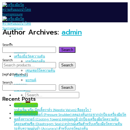
Skip
to
content
Author Archives:
admin
Search
Search
หน้าแรก
เครื่องมือวัดความดัน
Search
เกจวัดแรงดัน
Search
สวิทช์ความดัน
เซนเซอร์วัดความดัน
[wpf-filters id=1]
เช็คราคา
แบรนด์
Search
บทความ
Search
เกี่ยวกับเรา
Search
Recent Posts
for:
แอดไลน์ขอราคา
วาล์วเข็ม หรือ นีดเดิ้ลวาล์ว (Needle Valves) คืออะไร ?
แอดไลน์ขอราคา
เพรสเชอร์สนับเบอร์ (Pressure Snubber) ลดแรงดันกระชากปกป้องเครื่องมือวัด
คูลลิ่งทาวเวอร์ (Cooling Towers) ลดอุณหภูมิ ปกป้องเครื่องมือวัดความดัน
ไดอะแฟรมซีล (Diaphragm Seals) อุปกรณ์เสริมสำหรับเครื่องมือวัดความดัน
ระดับความแม่นยำ (Accuracy) สำหรับเกจวัดแรงดัน