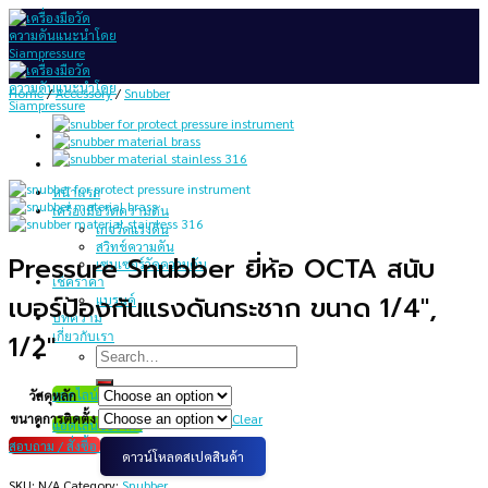
Skip
to
content
Home
/
Accessory
/
Snubber
หน้าแรก
เครื่องมือวัดความดัน
เกจวัดแรงดัน
สวิทช์ความดัน
Pressure Snubber ยี่ห้อ OCTA สนับ
เซนเซอร์วัดความดัน
เช็คราคา
เบอร์ป้องกันแรงดันกระชาก ขนาด 1/4″,
แบรนด์
บทความ
เกี่ยวกับเรา
1/2″
Search
for:
แอดไลน์ขอราคา
วัสดุหลัก
ขนาดการติดตั้ง
Clear
แอดไลน์ขอราคา
สอบถาม / สั่งซื้อ
ดาวน์โหลดสเปคสินค้า
SKU:
N/A
Category:
Snubber