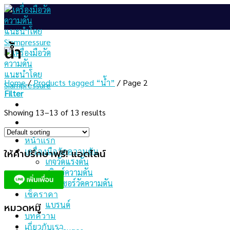
Skip
to
content
น้ำ
Home
/
Products tagged “น้ำ”
/
Page 2
Filter
Showing 13–13 of 13 results
หน้าแรก
เครื่องมือวัดความดัน
ให้คำปรึกษาฟรี! แอดไลน์
เกจวัดแรงดัน
สวิทช์ความดัน
เซนเซอร์วัดความดัน
เช็คราคา
แบรนด์
หมวดหมู่
บทความ
เกี่ยวกับเรา